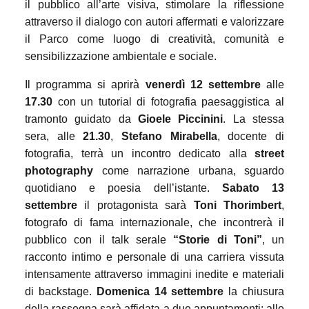
il pubblico all’arte visiva, stimolare la riflessione
attraverso il dialogo con autori affermati e valorizzare
il Parco come luogo di creatività, comunità e
sensibilizzazione ambientale e sociale.
Il programma si aprirà
venerdì 12 settembre
alle
17.30
con un tutorial di fotografia paesaggistica al
tramonto guidato da
Gioele Piccinini
. La stessa
sera, alle
21.30
,
Stefano Mirabella
, docente di
fotografia, terrà un incontro dedicato alla
street
photography
come narrazione urbana, sguardo
quotidiano e poesia dell’istante.
Sabato 13
settembre
il protagonista sarà
Toni Thorimbert
,
fotografo di fama internazionale, che incontrerà il
pubblico con il talk serale
“Storie di Toni”
, un
racconto intimo e personale di una carriera vissuta
intensamente attraverso immagini inedite e materiali
di backstage.
Domenica 14 settembre
la chiusura
della rassegna sarà affidata a due appuntamenti: alle