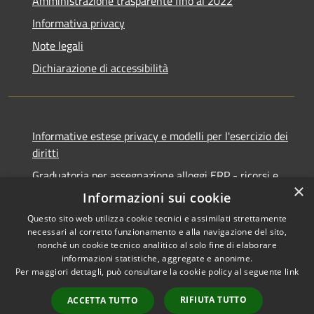
Amministrazione trasparente fino al 2022
Informativa privacy
Note legali
Dichiarazione di accessibilità
Informative estese privacy e modelli per l'esercizio dei
diritti
Graduatoria per assegnazione alloggi ERP - ricorsi e
×
notifiche
Informazioni sui cookie
Questo sito web utilizza cookie tecnici e assimilati strettamente
necessari al corretto funzionamento e alla navigazione del sito,
nonché un cookie tecnico analitico al solo fine di elaborare
informazioni statistiche, aggregate e anonime.
RSS
Copyright © 2026 • Comune di
Per maggiori dettagli, può consultare la cookie policy al seguente
link
Accessibilità
Ancona • Powered by
Privacy
Municipium
Accesso
•
RIFIUTA TUTTO
ACCETTA TUTTO
Cookie
redazione