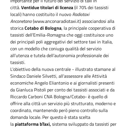
importante per il futuro del servizio di taxi in
città.
Ventidue titolari di licenza
(il 70% dei tassisti
locali) hanno costituito il nuovo
Radiotaxi
Anconetano
(www.anconaradiotaxi.it) associandosi alla
storica
Cotabo di Bologna
, la principale cooperativa di
tassisti dell’Emilia-Romagna che oggi costituisce uno
dei principali poli aggregativi del settore taxi in Italia,
con un modello che coniuga qualità del servizio
all’utenza e tutela dell’autonomia professionale dei
tassisti.
L’obiettivo della nuova centrale - illustrato stamane al
Sindaco Daniele Silvetti, all’assessore alle Attività
economiche Angelo Eliantonio e ai giornalisti presenti
da Gianluca Pistoli per conto dei tassisti associati e da
Riccardo Carboni CNA Bologna/Cotabo- è quello di
offrire alla città un servizio più strutturato, moderno e
coordinato, mantenendo però pieno controllo sulla
domanda locale. Per questo è stata scelta
la
piattaforma bTaxi,
sistema sviluppato da tassisti per