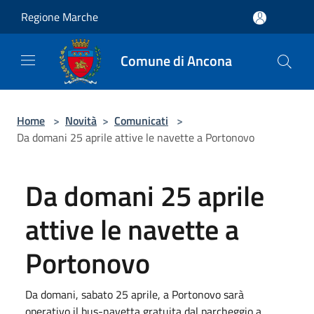
Salta al contenuto principale
Regione Marche
Comune di Ancona
Home
>
Novità
>
Comunicati
>
Da domani 25 aprile attive le navette a Portonovo
Da domani 25 aprile
attive le navette a
Portonovo
Da domani, sabato 25 aprile, a Portonovo sarà
operativo il bus-navetta gratuita dal parcheggio a