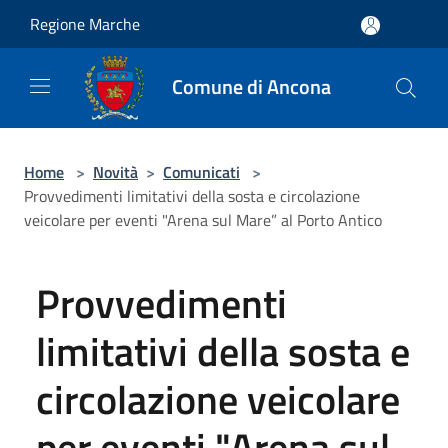
Salta al contenuto principale
Regione Marche
Comune di Ancona
Home
>
Novità
>
Comunicati
>
Provvedimenti limitativi della sosta e circolazione
veicolare per eventi "Arena sul Mare” al Porto Antico
Provvedimenti
limitativi della sosta e
circolazione veicolare
per eventi "Arena sul