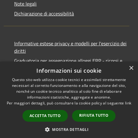
Note legali
Dichiarazione di accessibilità
Informative estese privacy e modelli per l'esercizio dei
diritti
Graduatoria per assegnazione alloggi ERP - ricorsi e
×
notifiche
Informazioni sui cookie
Questo sito web utilizza cookie tecnici e assimilati strettamente
necessari al corretto funzionamento e alla navigazione del sito,
nonché un cookie tecnico analitico al solo fine di elaborare
informazioni statistiche, aggregate e anonime.
RSS
Copyright © 2026 • Comune di
Per maggiori dettagli, può consultare la cookie policy al seguente
link
Accessibilità
Ancona • Powered by
Privacy
Municipium
Accesso
•
RIFIUTA TUTTO
ACCETTA TUTTO
Cookie
redazione
Mappa del sito
MOSTRA DETTAGLI