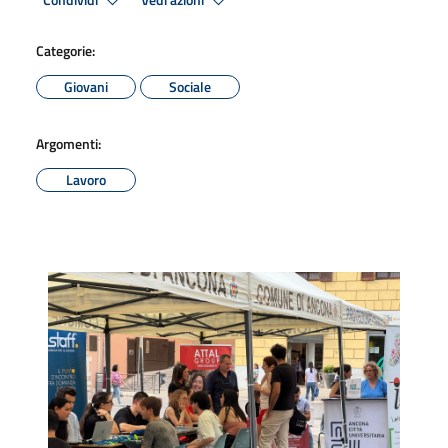
Condividi
Vedi azioni
Categorie:
Giovani
Sociale
Argomenti:
Lavoro