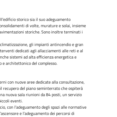
ll’edificio storico sia il suo adeguamento
consolidamenti di volte, murature e solai, insieme
pavimentazioni storiche. Sono inoltre terminati i
 climatizzazione, gli impianti antincendio e gran
nterventi dedicati agli allacciamenti alle reti e al
anche sistemi ad alta efficienza energetica e
ico e architettonico del complesso.
terni con nuove aree dedicate alla consultazione,
n il recupero del piano seminterrato che ospiterà
 una nuova sala riunioni da 84 posti, un servizio
iccoli eventi.
ificio, con l’adeguamento degli spazi alle normative
ll’ascensore e l’adeguamento dei percorsi di