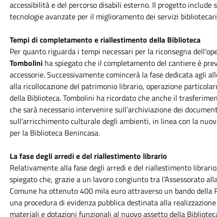
accessibilità e del percorso disabili esterno. Il progetto include 
tecnologie avanzate per il miglioramento dei servizi bibliotecari
Tempi di completamento e riallestimento della Biblioteca
Per quanto riguarda i tempi necessari per la riconsegna dell’oper
Tombolini
ha spiegato che il completamento del cantiere è prev
accessorie. Successivamente comincerà la fase dedicata agli all
alla ricollocazione del patrimonio librario, operazione partico
della Biblioteca. Tombolini ha ricordato che anche il trasferiment
che sarà necessario intervenire sull’archiviazione dei documenti
sull’arricchimento culturale degli ambienti, in linea con la nu
per la Biblioteca Benincasa.
La fase degli arredi e del riallestimento librario
Relativamente alla fase degli arredi e del riallestimento librario
spiegato che, grazie a un lavoro congiunto tra l’Assessorato alla 
Comune ha ottenuto 400 mila euro attraverso un bando della Re
una procedura di evidenza pubblica destinata alla realizzazione de
materiali e dotazioni funzionali al nuovo assetto della Biblioteca