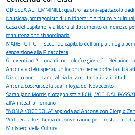
ODISSEA AL FEMMINILE: quattro lezioni-spettacolo dedicat
Nausicaa, protagoniste di un itinerario artistico e cultural
Casa del Capitano, via libera al documento di indirizzo pe
manutenzione straordinaria
MARE TUTTO- il secondo capitolo dell'ampia trilogia per i
esposizione alla Pinacoteca
Gli eventi ad Ancona di mercoledì e giovedì - Nei principal
Ancona a cielo aperto, un incontro per scoprire la città a
Dialetto anconetano, al via la raccolta dati tra i cittadini
Ancona costruisce la sua Trilogia del Novecento
Sarah Jane Morris protagonista a ECHI, VOCI DAL PASS
all'Anfiteatro Romano
"NON A VOCE SOLA" approda ad Ancona con Giorgio Zanchi
Via libera allo schema di convenzione per il restauro del
Ministero della Cultura