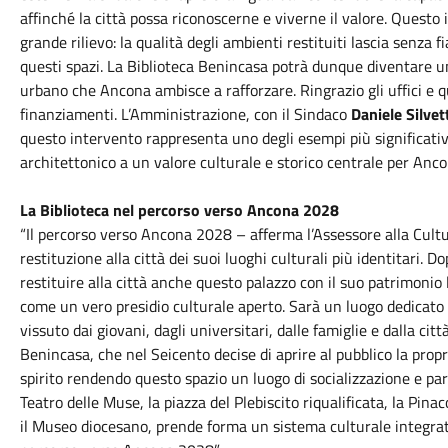
affinché la città possa riconoscerne e viverne il valore. Questo
grande rilievo: la qualità degli ambienti restituiti lascia senza 
questi spazi. La Biblioteca Benincasa potrà dunque diventare un
urbano che Ancona ambisce a rafforzare. Ringrazio gli uffici e 
finanziamenti. L’Amministrazione, con il Sindaco
Daniele Silvet
questo intervento rappresenta uno degli esempi più significativi
architettonico a un valore culturale e storico centrale per Anco
La Biblioteca nel percorso verso Ancona 2028
“Il percorso verso Ancona 2028 – afferma l’Assessore alla Cult
restituzione alla città dei suoi luoghi culturali più identitari. 
restituire alla città anche questo palazzo con il suo patrimonio
come un vero presidio culturale aperto. Sarà un luogo dedicato 
vissuto dai giovani, dagli universitari, dalle famiglie e dalla cit
Benincasa, che nel Seicento decise di aprire al pubblico la propr
spirito rendendo questo spazio un luogo di socializzazione e par
Teatro delle Muse, la piazza del Plebiscito riqualificata, la Pin
il Museo diocesano, prende forma un sistema culturale integrato 