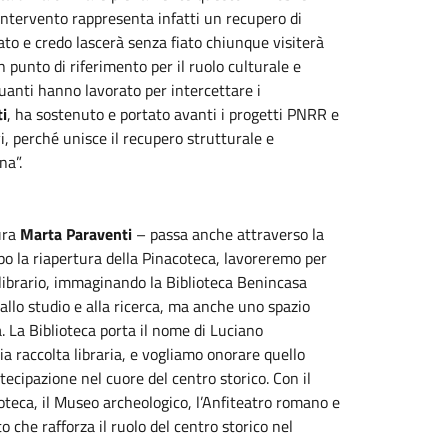
 intervento rappresenta infatti un recupero di
fiato e credo lascerà senza fiato chiunque visiterà
 punto di riferimento per il ruolo culturale e
quanti hanno lavorato per intercettare i
ti
, ha sostenuto e portato avanti i progetti PNRR e
, perché unisce il recupero strutturale e
na”.
ura
Marta Paraventi
– passa anche attraverso la
Dopo la riapertura della Pinacoteca, lavoreremo per
 librario, immaginando la Biblioteca Benincasa
allo studio e alla ricerca, ma anche uno spazio
tà. La Biblioteca porta il nome di Luciano
ia raccolta libraria, e vogliamo onorare quello
tecipazione nel cuore del centro storico. Con il
acoteca, il Museo archeologico, l’Anfiteatro romano e
che rafforza il ruolo del centro storico nel