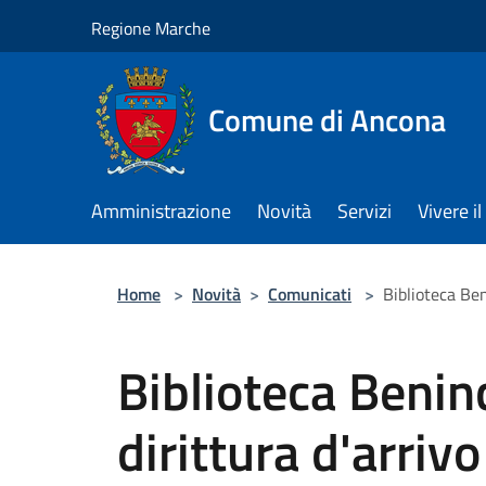
Salta al contenuto principale
Regione Marche
Comune di Ancona
Amministrazione
Novità
Servizi
Vivere 
Home
>
Novità
>
Comunicati
>
Biblioteca Ben
Biblioteca Beninc
dirittura d'arrivo