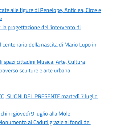
e alle figure di Penelope, Anticlea, Circe e
e
r la progettazione dell'intervento di
l centenario della nascita di Mario Lupo in
i spazi cittadini Musica, Arte, Cultura
ttraverso sculture e arte urbana
ATO, SUONI DEL PRESENTE martedì 7 luglio
ni giovedì 9 luglio alla Mole
 Monumento ai Caduti grazie ai fondi del