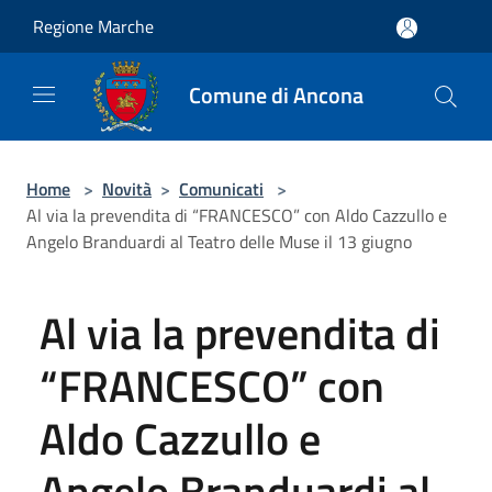
Salta al contenuto principale
Regione Marche
Comune di Ancona
Home
>
Novità
>
Comunicati
>
Al via la prevendita di “FRANCESCO” con Aldo Cazzullo e
Angelo Branduardi al Teatro delle Muse il 13 giugno
Al via la prevendita di
“FRANCESCO” con
Aldo Cazzullo e
Angelo Branduardi al