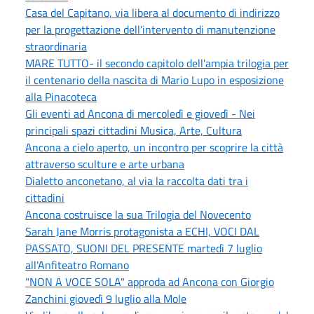
Casa del Capitano, via libera al documento di indirizzo
per la progettazione dell'intervento di manutenzione
straordinaria
MARE TUTTO- il secondo capitolo dell'ampia trilogia per
il centenario della nascita di Mario Lupo in esposizione
alla Pinacoteca
Gli eventi ad Ancona di mercoledì e giovedì - Nei
principali spazi cittadini Musica, Arte, Cultura
Ancona a cielo aperto, un incontro per scoprire la città
attraverso sculture e arte urbana
Dialetto anconetano, al via la raccolta dati tra i
cittadini
Ancona costruisce la sua Trilogia del Novecento
Sarah Jane Morris protagonista a ECHI, VOCI DAL
PASSATO, SUONI DEL PRESENTE martedì 7 luglio
all'Anfiteatro Romano
"NON A VOCE SOLA" approda ad Ancona con Giorgio
Zanchini giovedì 9 luglio alla Mole