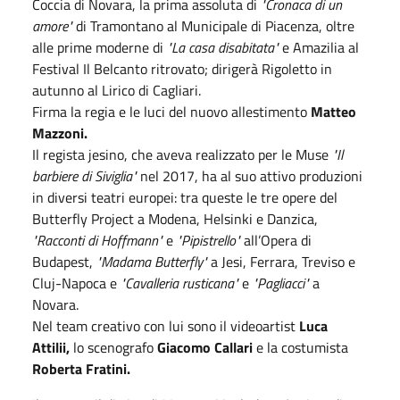
Coccia di Novara, la prima assoluta di
"Cronaca di un
amore"
di Tramontano al Municipale di Piacenza, oltre
alle prime moderne di
"La casa disabitata"
e Amazilia al
Festival Il Belcanto ritrovato; dirigerà Rigoletto in
autunno al Lirico di Cagliari.
Firma la regia e le luci del nuovo allestimento
Matteo
Mazzoni.
Il regista jesino, che aveva realizzato per le Muse
"Il
barbiere di Siviglia"
nel 2017, ha al suo attivo produzioni
in diversi teatri europei: tra queste le tre opere del
Butterfly Project a Modena, Helsinki e Danzica,
"Racconti di Hoffmann"
e
"Pipistrello"
all’Opera di
Budapest,
"Madama Butterfly"
a Jesi, Ferrara, Treviso e
Cluj-Napoca e
"Cavalleria rusticana"
e
"Pagliacci"
a
Novara.
Nel team creativo con lui sono il videoartist
Luca
Attilii,
lo scenografo
Giacomo Callari
e la costumista
Roberta Fratini.