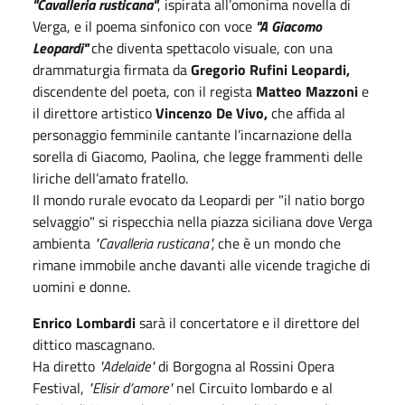
"Cavalleria rusticana"
, ispirata all’omonima novella di
Verga, e il poema sinfonico con voce
"A Giacomo
Leopardi"
che diventa spettacolo visuale, con una
drammaturgia firmata da
Gregorio Rufini Leopardi,
discendente del poeta, con il regista
Matteo Mazzoni
e
il direttore artistico
Vincenzo De Vivo,
che affida al
personaggio femminile cantante l’incarnazione della
sorella di Giacomo, Paolina, che legge frammenti delle
liriche dell’amato fratello.
Il mondo rurale evocato da Leopardi per "il natio borgo
selvaggio" si rispecchia nella piazza siciliana dove Verga
ambienta
"Cavalleria rusticana",
che è un mondo che
rimane immobile anche davanti alle vicende tragiche di
uomini e donne.
Enrico Lombardi
sarà il concertatore e il direttore del
dittico mascagnano.
Ha diretto
"Adelaide"
di Borgogna al Rossini Opera
Festival,
"Elisir d’amore"
nel Circuito lombardo e al