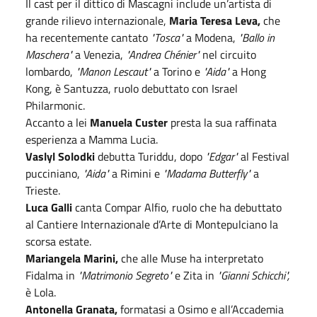
Il cast per il dittico di Mascagni include un’artista di
grande rilievo internazionale,
Maria Teresa Leva,
che
ha recentemente cantato
"Tosca"
a Modena,
"Ballo in
Maschera"
a Venezia,
"Andrea Chénier"
nel circuito
lombardo,
"Manon Lescaut"
a Torino e
"Aida"
a Hong
Kong, è Santuzza, ruolo debuttato con Israel
Philarmonic.
Accanto a lei
Manuela Custer
presta la sua raffinata
esperienza a Mamma Lucia.
Vaslyl Solodki
debutta Turiddu, dopo
"Edgar"
al Festival
pucciniano,
"Aida"
a Rimini e
"Madama Butterfly"
a
Trieste.
Luca Galli
canta Compar Alfio, ruolo che ha debuttato
al Cantiere Internazionale d’Arte di Montepulciano la
scorsa estate.
Mariangela Marini,
che alle Muse ha interpretato
Fidalma in
"Matrimonio Segreto"
e Zita in
"Gianni Schicchi",
è Lola.
Antonella Granata,
formatasi a Osimo e all’Accademia