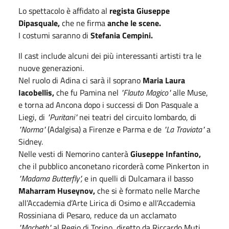
Lo spettacolo è affidato al
regista Giuseppe
Dipasquale,
che ne firma
anche le scene.
I costumi saranno di
Stefania Cempini.
Il cast include alcuni dei più interessanti artisti tra le
nuove generazioni.
Nel ruolo di Adina ci sarà il soprano
Maria Laura
Iacobellis,
che fu Pamina nel
"Flauto Magico"
alle Muse,
e torna ad Ancona dopo i successi di Don Pasquale a
Liegi, di
"Puritani"
nei teatri del circuito lombardo, di
"Norma"
(Adalgisa) a Firenze e Parma e de
"La Traviata"
a
Sidney.
Nelle vesti di Nemorino canterà
Giuseppe Infantino,
che il pubblico anconetano ricorderà come Pinkerton in
"Madama Butterfly",
e in quelli di Dulcamara il basso
Maharram Huseynov,
che si è formato nelle Marche
all’Accademia d’Arte Lirica di Osimo e all’Accademia
Rossiniana di Pesaro, reduce da un acclamato
"Macbeth"
al Regio di Torino, diretto da Riccardo Muti.