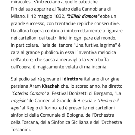
miracolosi, s’intrecciano a quelle patetiche.
Fin dal suo apparire al Teatro della Cannobiana di
Milano, il 12 maggio 1832,
"L’Elisir d’amore"
ebbe un
grande successo, con trentadue repliche consecutive.
Da allora l’opera continua ininterrottamente a figurare
nei cartelloni dei teatri lirici in ogni pare del mondo.
In particolare, l’aria del tenore "Una furtiva lagrima" è
cara al grande pubblico: in essa l’inventiva melodica
dell’autore, che sposa a meraviglia la vena buffa
dell’opera, è magicamente velata di malinconia.
Sul podio salirà giovane il
direttore
italiano di origine
persiana Aram
Khacheh
che, lo scorso anno, ha diretto
"Caterina Cornaro"
al Festival Donizetti di Bergamo, "La
tragédie"
de Carmen al Grande di Brescia e
"Pierino e il
lupo"
al Regio di Torino, ed è presente nei cartelloni
sinfonici della Comunale di Bologna, dell'Orchestra
della Toscana, della Sinfonica Siciliana e dell'Orchestra
Toscanini.