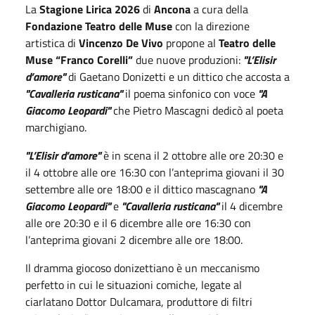
La
Stagione Lirica 2026
di
Ancona
a cura della
Fondazione Teatro delle Muse
con la direzione
artistica di
Vincenzo De Vivo
propone al
Teatro delle
Muse “Franco Corelli”
due nuove produzioni:
"L’Elisir
d’amore"
di Gaetano Donizetti e un dittico che accosta a
"Cavalleria rusticana"
il poema sinfonico con voce
"A
Giacomo Leopardi"
che Pietro Mascagni dedicò al poeta
marchigiano.
"L’Elisir d’amore"
è in scena il 2 ottobre alle ore 20:30 e
il 4 ottobre alle ore 16:30 con l’anteprima giovani il 30
settembre alle ore 18:00 e il dittico mascagnano
"A
Giacomo Leopardi"
e
"Cavalleria rusticana"
il 4 dicembre
alle ore 20:30 e il 6 dicembre alle ore 16:30 con
l’anteprima giovani 2 dicembre alle ore 18:00.
Il dramma giocoso donizettiano è un meccanismo
perfetto in cui le situazioni comiche, legate al
ciarlatano Dottor Dulcamara, produttore di filtri