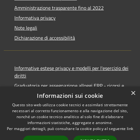
Amministrazione trasparente fino al 2022
Informativa privacy
Note legali
Dichiarazione di accessibilità
Informative estese privacy e modelli per l'esercizio dei
diritti
Graduatoria per assegnazione alloggi ERP - ricorsi e
×
notifiche
Informazioni sui cookie
Questo sito web utilizza cookie tecnici e assimilati strettamente
necessari al corretto funzionamento e alla navigazione del sito,
nonché un cookie tecnico analitico al solo fine di elaborare
informazioni statistiche, aggregate e anonime.
RSS
Copyright © 2026 • Comune di
Per maggiori dettagli, può consultare la cookie policy al seguente
link
Accessibilità
Ancona • Powered by
Privacy
Municipium
Accesso
•