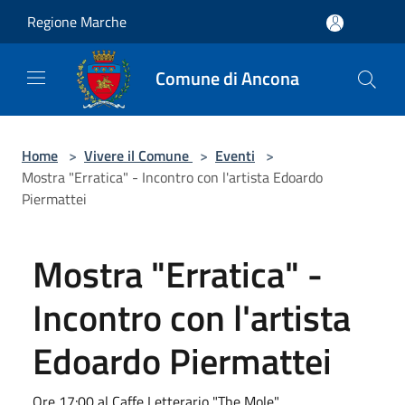
Salta al contenuto principale
Regione Marche
Comune di Ancona
Home
>
Vivere il Comune
>
Eventi
>
Mostra "Erratica" - Incontro con l'artista Edoardo
Piermattei
Mostra "Erratica" -
Incontro con l'artista
Edoardo Piermattei
Ore 17:00 al Caffe Letterario "The Mole"