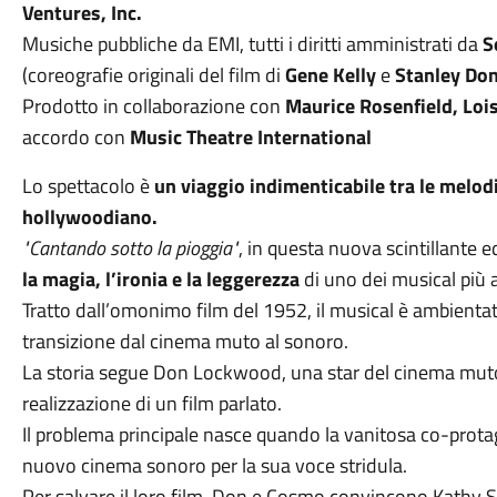
Ventures, Inc.
Musiche pubbliche da EMI, tutti i diritti amministrati da
S
(coreografie originali del film di
Gene Kelly
e
Stanley Don
Prodotto in collaborazione con
Maurice Rosenfield, Lois
accordo con
Music Theatre International
Lo spettacolo è
un viaggio indimenticabile tra le melodi
hollywoodiano.
"Cantando sotto la pioggia"
, in questa nuova scintillante ed
la magia, l’ironia e la leggerezza
di uno dei musical più 
Tratto dall’omonimo film del 1952, il musical è ambientat
transizione dal cinema muto al sonoro.
La storia segue Don Lockwood, una star del cinema muto
realizzazione di un film parlato.
Il problema principale nasce quando la vanitosa co-protag
nuovo cinema sonoro per la sua voce stridula.
Per salvare il loro film, Don e Cosmo convincono Kathy Se