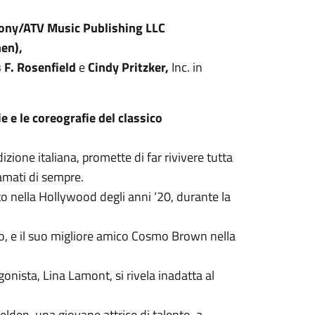
ony/ATV Music Publishing LLC
en),
 F. Rosenfield
e
Cindy Pritzker,
Inc. in
e e le coreografie del classico
izione italiana, promette di far rivivere tutta
amati di sempre.
o nella Hollywood degli anni ‘20, durante la
, e il suo migliore amico Cosmo Brown nella
onista, Lina Lamont, si rivela inadatta al
lden, una giovane attrice di talento, a