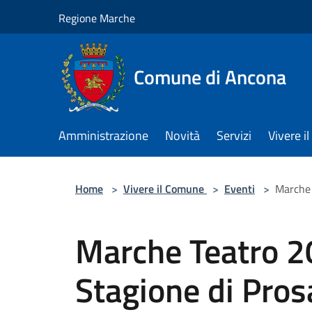
Salta al contenuto principale
Regione Marche
Comune di Ancona
Amministrazione
Novità
Servizi
Vivere 
Home
>
Vivere il Comune
>
Eventi
>
Marche 
Marche Teatro 
Stagione di Pros