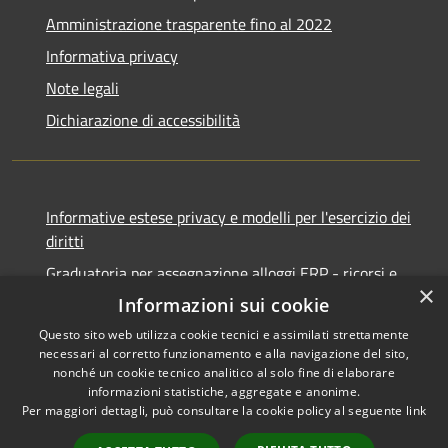
Amministrazione trasparente fino al 2022
Informativa privacy
Note legali
Dichiarazione di accessibilità
Informative estese privacy e modelli per l'esercizio dei
diritti
Graduatoria per assegnazione alloggi ERP - ricorsi e
×
notifiche
Informazioni sui cookie
Questo sito web utilizza cookie tecnici e assimilati strettamente
necessari al corretto funzionamento e alla navigazione del sito,
nonché un cookie tecnico analitico al solo fine di elaborare
informazioni statistiche, aggregate e anonime.
RSS
Copyright © 2026 • Comune di
Per maggiori dettagli, può consultare la cookie policy al seguente
link
Accessibilità
Ancona • Powered by
Privacy
Municipium
Accesso
•