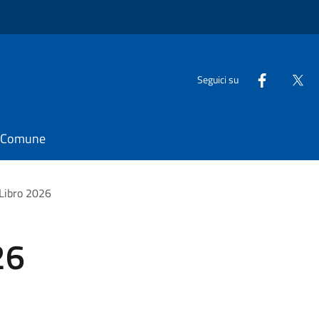
Seguici su
il Comune
oLibro 2026
26