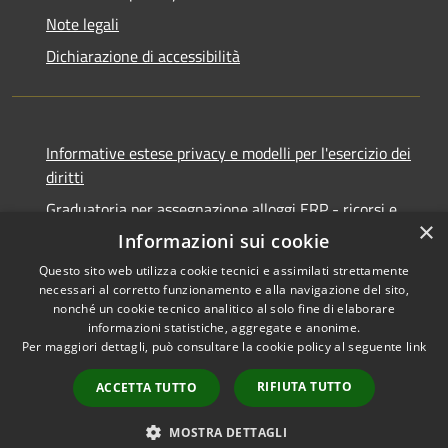
Note legali
Dichiarazione di accessibilità
Informative estese privacy e modelli per l'esercizio dei
diritti
Graduatoria per assegnazione alloggi ERP - ricorsi e
×
notifiche
Informazioni sui cookie
Questo sito web utilizza cookie tecnici e assimilati strettamente
necessari al corretto funzionamento e alla navigazione del sito,
nonché un cookie tecnico analitico al solo fine di elaborare
informazioni statistiche, aggregate e anonime.
RSS
Copyright © 2026 • Comune di
Per maggiori dettagli, può consultare la cookie policy al seguente
link
Accessibilità
Ancona • Powered by
Privacy
Municipium
Accesso
•
RIFIUTA TUTTO
ACCETTA TUTTO
Cookie
redazione
Mappa del sito
MOSTRA DETTAGLI