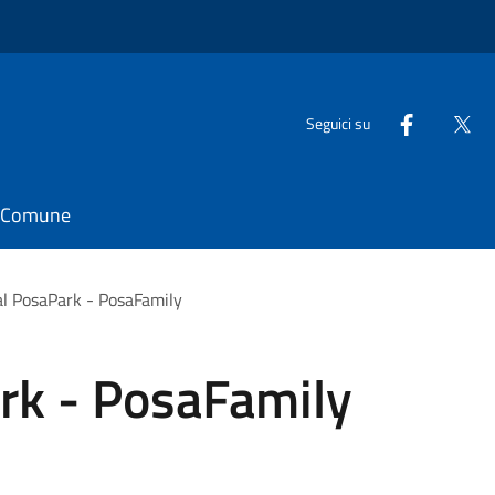
Seguici su
il Comune
al PosaPark - PosaFamily
ark - PosaFamily