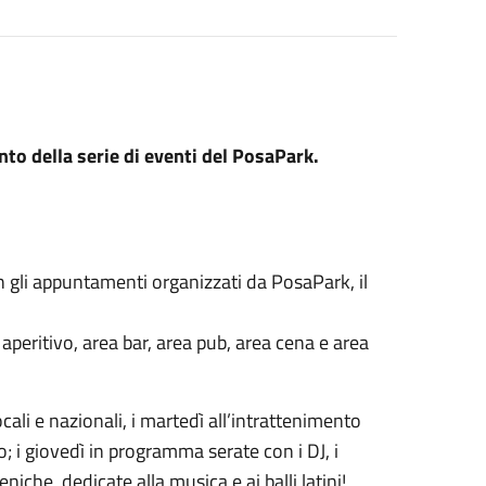
nto della serie di eventi del PosaPark.
n gli appuntamenti organizzati da PosaPark, il
 aperitivo, area bar, area pub, area cena e area
ali e nazionali, i martedì all’intrattenimento
o; i giovedì in programma serate con i DJ, i
eniche, dedicate alla musica e ai balli latini!