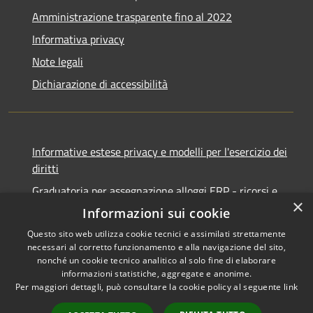
Amministrazione trasparente fino al 2022
Informativa privacy
Note legali
Dichiarazione di accessibilità
Informative estese privacy e modelli per l'esercizio dei
diritti
Graduatoria per assegnazione alloggi ERP - ricorsi e
×
notifiche
Informazioni sui cookie
Questo sito web utilizza cookie tecnici e assimilati strettamente
necessari al corretto funzionamento e alla navigazione del sito,
nonché un cookie tecnico analitico al solo fine di elaborare
informazioni statistiche, aggregate e anonime.
RSS
Copyright © 2026 • Comune di
Per maggiori dettagli, può consultare la cookie policy al seguente
link
Accessibilità
Ancona • Powered by
Privacy
Municipium
Accesso
•