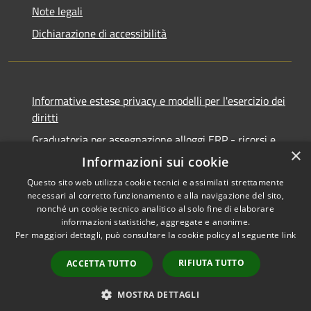
Note legali
Dichiarazione di accessibilità
Informative estese privacy e modelli per l'esercizio dei
diritti
Graduatoria per assegnazione alloggi ERP - ricorsi e
×
notifiche
Informazioni sui cookie
Questo sito web utilizza cookie tecnici e assimilati strettamente
necessari al corretto funzionamento e alla navigazione del sito,
nonché un cookie tecnico analitico al solo fine di elaborare
informazioni statistiche, aggregate e anonime.
RSS
Copyright © 2026 • Comune di
Per maggiori dettagli, può consultare la cookie policy al seguente
link
Accessibilità
Ancona • Powered by
Privacy
Municipium
Accesso
•
RIFIUTA TUTTO
ACCETTA TUTTO
Cookie
redazione
Mappa del sito
MOSTRA DETTAGLI