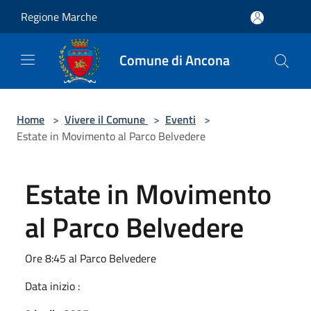
Salta al contenuto principale
Regione Marche
Comune di Ancona
Home
>
Vivere il Comune
>
Eventi
>
Estate in Movimento al Parco Belvedere
Estate in Movimento
al Parco Belvedere
Ore 8:45 al Parco Belvedere
Data inizio :