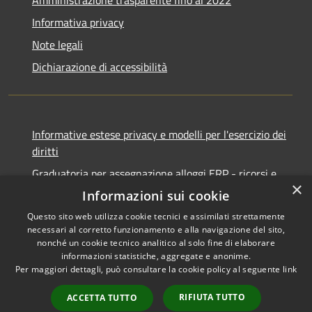
Informativa privacy
Note legali
Dichiarazione di accessibilità
Informative estese privacy e modelli per l'esercizio dei
diritti
Graduatoria per assegnazione alloggi ERP - ricorsi e
×
notifiche
Informazioni sui cookie
Questo sito web utilizza cookie tecnici e assimilati strettamente
necessari al corretto funzionamento e alla navigazione del sito,
nonché un cookie tecnico analitico al solo fine di elaborare
informazioni statistiche, aggregate e anonime.
RSS
Copyright © 2026 • Comune di
Per maggiori dettagli, può consultare la cookie policy al seguente
link
Accessibilità
Ancona • Powered by
Privacy
Municipium
Accesso
•
RIFIUTA TUTTO
ACCETTA TUTTO
Cookie
redazione