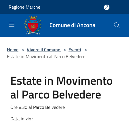
Salta al contenuto principale
Regione Marche
Comune di Ancona
Home
>
Vivere il Comune
>
Eventi
>
Estate in Movimento al Parco Belvedere
Estate in Movimento
al Parco Belvedere
Ore 8:30 al Parco Belvedere
Data inizio :