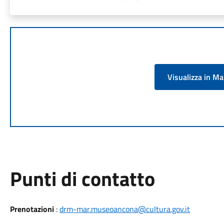
Visualizza in M
Punti di contatto
Prenotazioni
:
drm-mar.museoancona@cultura.gov.it