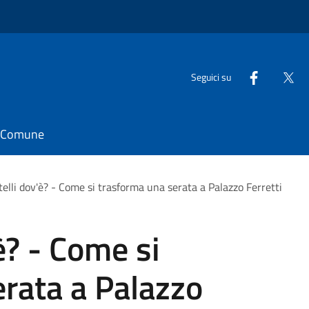
Seguici su
il Comune
telli dov'è? - Come si trasforma una serata a Palazzo Ferretti
è? - Come si
rata a Palazzo