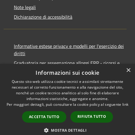
Note legali
Dichiarazione di accessibilità
Informative estese privacy e modelli per l'esercizio dei
diritti
Graduatoria per assegnazione alloggi ERP - ricorsi e
×
notifiche
Informazioni sui cookie
Questo sito web utilizza cookie tecnici e assimilati strettamente
necessari al corretto funzionamento e alla navigazione del sito,
nonché un cookie tecnico analitico al solo fine di elaborare
informazioni statistiche, aggregate e anonime.
RSS
Copyright © 2026 • Comune di
Per maggiori dettagli, può consultare la cookie policy al seguente
link
Accessibilità
Ancona • Powered by
Privacy
Municipium
Accesso
•
RIFIUTA TUTTO
ACCETTA TUTTO
Cookie
redazione
Mappa del sito
MOSTRA DETTAGLI