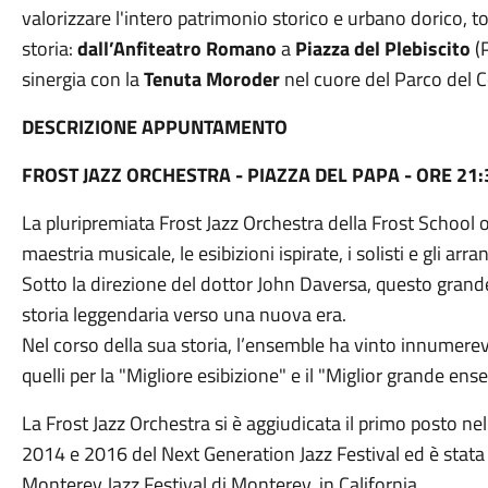
valorizzare l'intero patrimonio storico e urbano dorico, to
storia:
dall’Anfiteatro Romano
a
Piazza del Plebiscito
(P
sinergia con la
Tenuta Moroder
nel cuore del Parco del 
DESCRIZIONE APPUNTAMENTO
FROST JAZZ ORCHESTRA - PIAZZA DEL PAPA - ORE 21:
La pluripremiata Frost Jazz Orchestra della Frost School 
maestria musicale, le esibizioni ispirate, i solisti e gli arr
Sotto la direzione del dottor John Daversa, questo grande
storia leggendaria verso una nuova era.
Nel corso della sua storia, l’ensemble ha vinto innumer
quelli per la "Migliore esibizione" e il "Miglior grande ense
La Frost Jazz Orchestra si è aggiudicata il primo posto nel
2014 e 2016 del Next Generation Jazz Festival ed è stata 
Monterey Jazz Festival di Monterey, in California.