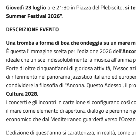
Giovedì 23 luglio
ore 21:30 in Piazza del Plebiscito,
si t
Summer Festival 2026".
DESCRIZIONE EVENTO
Una tromba a forma di boa che ondeggia su un mare 
È questa l’immagine scelta per l'edizione 2026 dell'
Ancon
ideale che unisce indissolubilmente la musica all'anima pi
Forte di oltre cinquant'anni di gloriosa attività, l'Associ
di riferimento nel panorama jazzistico italiano ed europe
condividere la filosofia di "Ancona. Questo Adesso", il pr
Cultura 2028.
I concerti e gli incontri in cartellone si configurano cos
il mare come elemento di apertura, dialogo e perenne rige
economico che dal Mediterraneo guarderà verso l'Ocea
L'edizione di quest'anno si caratterizza, in realtà, come 