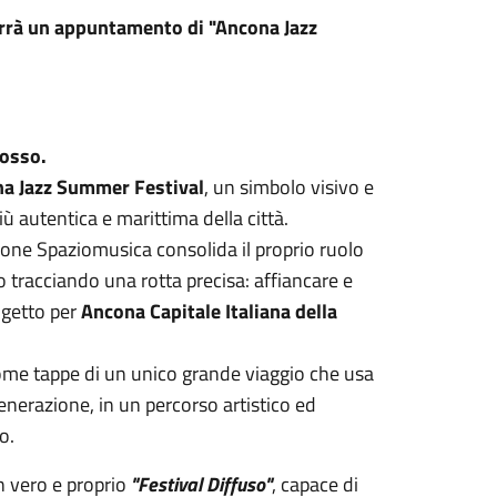
errà un appuntamento di "Ancona Jazz
mosso.
a Jazz Summer Festival
, un simbolo visivo e
ù autentica e marittima della città.
azione Spaziomusica consolida il proprio ruolo
o tracciando una rotta precisa: affiancare e
ogetto per
Ancona Capitale Italiana della
ì come tappe di un unico grande viaggio che usa
nerazione, in un percorso artistico ed
no.
un vero e proprio
"Festival Diffuso"
, capace di