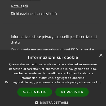
Note legali
Dichiarazione di accessibilità
Informative estese privacy e modelli per l'esercizio dei
diritti
Graduatoria per assegnazione alloggi ERP - ricorsi e
×
notifiche
Informazioni sui cookie
Questo sito web utilizza cookie tecnici e assimilati strettamente
necessari al corretto funzionamento e alla navigazione del sito,
nonché un cookie tecnico analitico al solo fine di elaborare
informazioni statistiche, aggregate e anonime.
RSS
Copyright © 2026 • Comune di
Per maggiori dettagli, può consultare la cookie policy al seguente
link
Accessibilità
Ancona • Powered by
Privacy
Municipium
Accesso
•
RIFIUTA TUTTO
ACCETTA TUTTO
Cookie
redazione
Mappa del sito
MOSTRA DETTAGLI