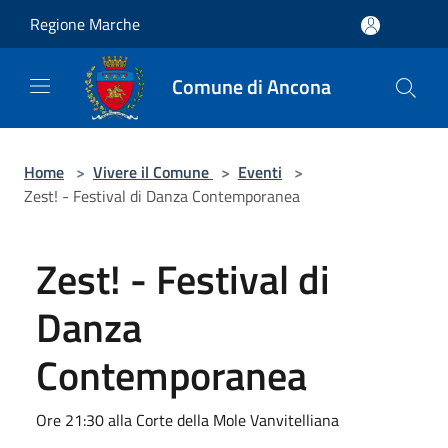
Salta al contenuto principale
Regione Marche
Comune di Ancona
Home
>
Vivere il Comune
>
Eventi
>
Zest! - Festival di Danza Contemporanea
Zest! - Festival di
Danza
Contemporanea
Ore 21:30 alla Corte della Mole Vanvitelliana