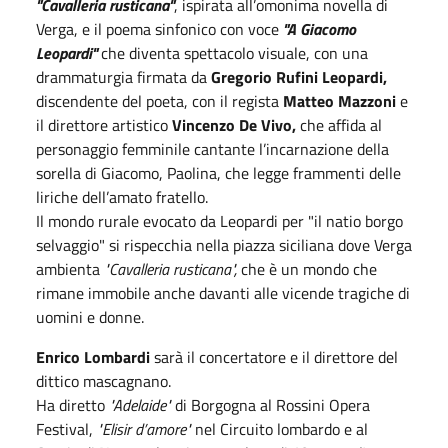
"Cavalleria rusticana"
, ispirata all’omonima novella di
Verga, e il poema sinfonico con voce
"A Giacomo
Leopardi"
che diventa spettacolo visuale, con una
drammaturgia firmata da
Gregorio Rufini Leopardi,
discendente del poeta, con il regista
Matteo Mazzoni
e
il direttore artistico
Vincenzo De Vivo,
che affida al
personaggio femminile cantante l’incarnazione della
sorella di Giacomo, Paolina, che legge frammenti delle
liriche dell’amato fratello.
Il mondo rurale evocato da Leopardi per "il natio borgo
selvaggio" si rispecchia nella piazza siciliana dove Verga
ambienta
"Cavalleria rusticana",
che è un mondo che
rimane immobile anche davanti alle vicende tragiche di
uomini e donne.
Enrico Lombardi
sarà il concertatore e il direttore del
dittico mascagnano.
Ha diretto
"Adelaide"
di Borgogna al Rossini Opera
Festival,
"Elisir d’amore"
nel Circuito lombardo e al