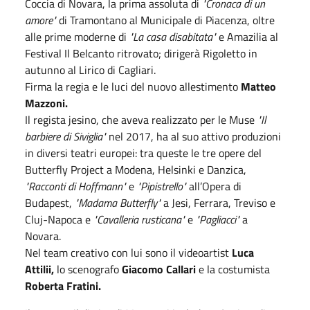
Coccia di Novara, la prima assoluta di
"Cronaca di un
amore"
di Tramontano al Municipale di Piacenza, oltre
alle prime moderne di
"La casa disabitata"
e Amazilia al
Festival Il Belcanto ritrovato; dirigerà Rigoletto in
autunno al Lirico di Cagliari.
Firma la regia e le luci del nuovo allestimento
Matteo
Mazzoni.
Il regista jesino, che aveva realizzato per le Muse
"Il
barbiere di Siviglia"
nel 2017, ha al suo attivo produzioni
in diversi teatri europei: tra queste le tre opere del
Butterfly Project a Modena, Helsinki e Danzica,
"Racconti di Hoffmann"
e
"Pipistrello"
all’Opera di
Budapest,
"Madama Butterfly"
a Jesi, Ferrara, Treviso e
Cluj-Napoca e
"Cavalleria rusticana"
e
"Pagliacci"
a
Novara.
Nel team creativo con lui sono il videoartist
Luca
Attilii,
lo scenografo
Giacomo Callari
e la costumista
Roberta Fratini.