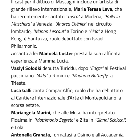
Il cast per il dittico di Mascagni include un’artista di
grande rilievo internazionale,
Maria Teresa Leva,
che
ha recentemente cantato
"Tosca"
a Modena,
"Ballo in
Maschera"
a Venezia,
"Andrea Chénier"
nel circuito
lombardo,
"Manon Lescaut"
a Torino e
"Aida"
a Hong
Kong, è Santuzza, ruolo debuttato con Israel
Philarmonic.
Accanto a lei
Manuela Custer
presta la sua raffinata
esperienza a Mamma Lucia.
Vaslyl Solodki
debutta Turiddu, dopo
"Edgar"
al Festival
pucciniano,
"Aida"
a Rimini e
"Madama Butterfly"
a
Trieste.
Luca Galli
canta Compar Alfio, ruolo che ha debuttato
al Cantiere Internazionale d’Arte di Montepulciano la
scorsa estate.
Mariangela Marini,
che alle Muse ha interpretato
Fidalma in
"Matrimonio Segreto"
e Zita in
"Gianni Schicchi",
è Lola.
Antonella Granata,
formatasi a Osimo e all’Accademia