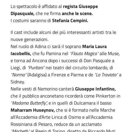
Lo spettacolo è affidato al
regista Giuseppe
Dipasquale,
che ne firma
anche le scene.
I costumi saranno di
Stefania Cempini.
Il cast include alcuni dei più interessanti artisti tra le
nuove generazioni.
Nel ruolo di Adina ci sarà il soprano
Maria Laura
Iacobellis,
che fu Pamina nel
"Flauto Magico"
alle Muse,
e torna ad Ancona dopo i successi di Don Pasquale a
Liegi, di
"Puritani"
nei teatri del circuito lombardo, di
"Norma"
(Adalgisa) a Firenze e Parma e de
"La Traviata"
a
Sidney.
Nelle vesti di Nemorino canterà
Giuseppe Infantino,
che il pubblico anconetano ricorderà come Pinkerton in
"Madama Butterfly",
e in quelli di Dulcamara il basso
Maharram Huseynov,
che si è formato nelle Marche
all’Accademia d’Arte Lirica di Osimo e all’Accademia
Rossiniana di Pesaro, reduce da un acclamato
"Macbeth"
al Regio di Torino, diretto da Riccardo Muti.