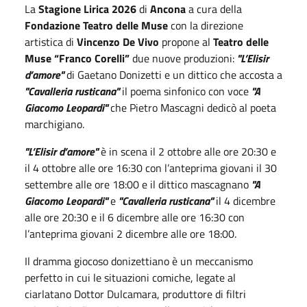
La
Stagione Lirica 2026
di
Ancona
a cura della
Fondazione Teatro delle Muse
con la direzione
artistica di
Vincenzo De Vivo
propone al
Teatro delle
Muse “Franco Corelli”
due nuove produzioni:
"L’Elisir
d’amore"
di Gaetano Donizetti e un dittico che accosta a
"Cavalleria rusticana"
il poema sinfonico con voce
"A
Giacomo Leopardi"
che Pietro Mascagni dedicò al poeta
marchigiano.
"L’Elisir d’amore"
è in scena il 2 ottobre alle ore 20:30 e
il 4 ottobre alle ore 16:30 con l’anteprima giovani il 30
settembre alle ore 18:00 e il dittico mascagnano
"A
Giacomo Leopardi"
e
"Cavalleria rusticana"
il 4 dicembre
alle ore 20:30 e il 6 dicembre alle ore 16:30 con
l’anteprima giovani 2 dicembre alle ore 18:00.
Il dramma giocoso donizettiano è un meccanismo
perfetto in cui le situazioni comiche, legate al
ciarlatano Dottor Dulcamara, produttore di filtri