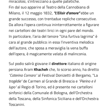
miracolosi, s’intrecciano a quelle patetiche.
Fin dal suo apparire al Teatro della Cannobiana di
Milano, il 12 maggio 1832,
"L’Elisir d’amore"
ebbe un
grande successo, con trentadue repliche consecutive.
Da allora l’opera continua ininterrottamente a figurare
nei cartelloni dei teatri lirici in ogni pare del mondo.
In particolare, l’aria del tenore "Una furtiva lagrima" è
cara al grande pubblico: in essa l’inventiva melodica
dell’autore, che sposa a meraviglia la vena buffa
dell’opera, è magicamente velata di malinconia.
Sul podio salirà giovane il
direttore
italiano di origine
persiana Aram
Khacheh
che, lo scorso anno, ha diretto
"Caterina Cornaro"
al Festival Donizetti di Bergamo, "La
tragédie"
de Carmen al Grande di Brescia e
"Pierino e il
lupo"
al Regio di Torino, ed è presente nei cartelloni
sinfonici della Comunale di Bologna, dell'Orchestra
della Toscana, della Sinfonica Siciliana e dell'Orchestra
Toscanini.