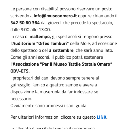
Le persone con disabilità possono riservare un posto
scrivendo a
info@museoomero.it
oppure chiamando il
342 50 60 364
dal giovedì che precede lo spettacolo,
dalle 9:00 alle 13:00.
In caso di
maltempo,
gli spettacoli si tengono presso
l’Auditorium “Orfeo Tamburi”
della Mole, ad eccezione
dello spettacolo del
3 settembre
, che sarà annullato.
Come gli anni scorsi, il pubblico potrà sostenere
l'Associazione "Per il Museo Tattile Statale Omero”
ODV-ETS.
I proprietari dei cani devono sempre tenere al
guinzaglio l’amico a quattro zampe e avere a
disposizione la museruola da far indossare se
necessario.
Ovviamente sono ammessi i cani guida.
Per ulteriori informazioni cliccare su questo
LINK
.
In allegato è possibile trovare il programma.