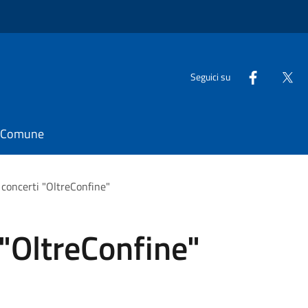
Seguici su
il Comune
i concerti "OltreConfine"
 "OltreConfine"