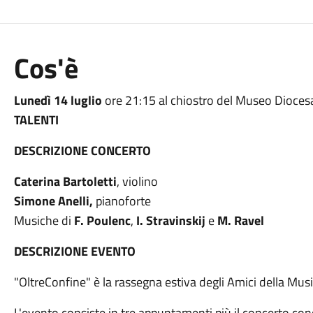
Cos'è
Lunedì 14 luglio
ore 21:15 al chiostro del Museo Dioces
TALENTI
DESCRIZIONE CONCERTO
Caterina Bartoletti
, violino
Simone Anelli,
pianoforte
Musiche di
F. Poulenc
,
I. Stravinskij
e
M. Ravel
DESCRIZIONE EVENTO
"OltreConfine" è la rassegna estiva degli Amici della Musi
L'evento consiste in tre appuntamenti più il concerto con