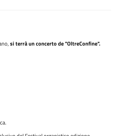
ano,
si terrà un concerto de "OltreConfine".
ca.
clusivo del Festival organistico edizione