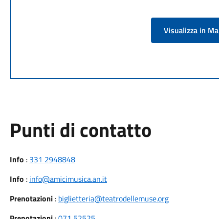
Visualizza in M
Punti di contatto
Info
:
331 2948848
Info
:
info@amicimusica.an.it
Prenotazioni
:
biglietteria@teatrodellemuse.org
Prenotazioni
:
071 52525