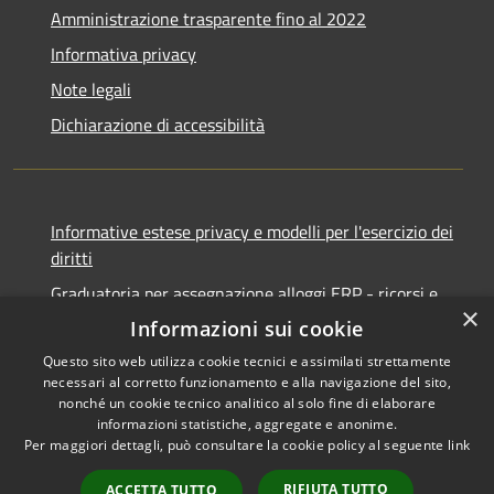
Amministrazione trasparente fino al 2022
Informativa privacy
Note legali
Dichiarazione di accessibilità
Informative estese privacy e modelli per l'esercizio dei
diritti
Graduatoria per assegnazione alloggi ERP - ricorsi e
×
notifiche
Informazioni sui cookie
Questo sito web utilizza cookie tecnici e assimilati strettamente
necessari al corretto funzionamento e alla navigazione del sito,
nonché un cookie tecnico analitico al solo fine di elaborare
informazioni statistiche, aggregate e anonime.
RSS
Copyright © 2026 • Comune di
Per maggiori dettagli, può consultare la cookie policy al seguente
link
Accessibilità
Ancona • Powered by
Privacy
Municipium
Accesso
•
RIFIUTA TUTTO
ACCETTA TUTTO