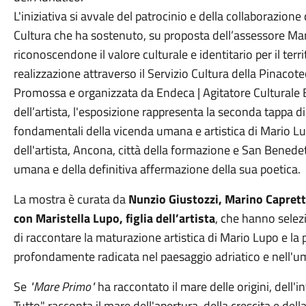
L'iniziativa si avvale del patrocinio e della collaborazione
Cultura che ha sostenuto, su proposta dell’assessore Mar
riconoscendone il valore culturale e identitario per il ter
realizzazione attraverso il Servizio Cultura della Pinacote
Promossa e organizzata da Endeca | Agitatore Culturale ET
dell’artista, l'esposizione rappresenta la seconda tappa d
fondamentali della vicenda umana e artistica di Mario Lu
dell'artista, Ancona, città della formazione e San Benedet
umana e della definitiva affermazione della sua poetica.
La mostra è curata da
Nunzio Giustozzi, Marino Caprett
con Maristella Lupo, figlia dell’artista
, che hanno selez
di raccontare la maturazione artistica di Mario Lupo e la 
profondamente radicata nel paesaggio adriatico e nell'um
Se
"Mare Primo"
ha raccontato il mare delle origini, dell'
Tutto" racconta il mare dell'apertura, della crescita e del