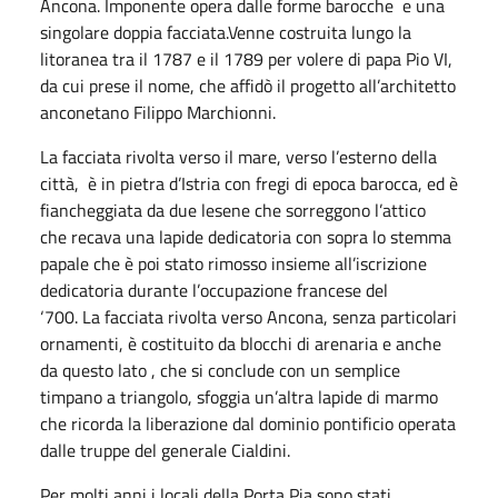
Ancona. Imponente opera dalle forme barocche e una
singolare doppia facciata.
Venne costruita lungo la
litoranea tra il 1787 e il 1789 per volere di papa Pio VI,
da cui prese il nome, che affidò il progetto all’architetto
anconetano Filippo Marchionni.
La facciata rivolta verso il mare, verso l’esterno della
città, è in pietra d’Istria con fregi di epoca barocca, ed è
fiancheggiata da due lesene che sorreggono l’attico
che recava una lapide dedicatoria con sopra lo stemma
papale che è poi stato rimosso insieme all’iscrizione
dedicatoria durante l’occupazione francese del
‘700. La facciata rivolta verso Ancona, senza particolari
ornamenti, è costituito da blocchi di arenaria e anche
da questo lato , che si conclude con un semplice
timpano a triangolo, sfoggia un’altra lapide di marmo
che ricorda la liberazione dal dominio pontificio operata
dalle truppe del generale Cialdini.
Per molti anni i locali della Porta Pia sono stati