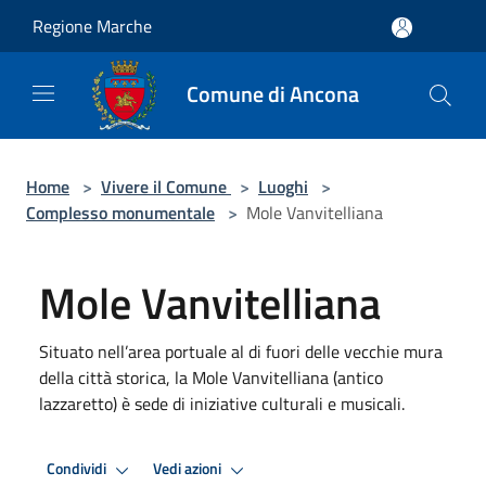
Salta al contenuto principale
Regione Marche
Comune di Ancona
Home
>
Vivere il Comune
>
Luoghi
>
Complesso monumentale
>
Mole Vanvitelliana
Mole Vanvitelliana
Situato nell’area portuale al di fuori delle vecchie mura
della città storica, la Mole Vanvitelliana (antico
lazzaretto) è sede di iniziative culturali e musicali.
Condividi
Vedi azioni