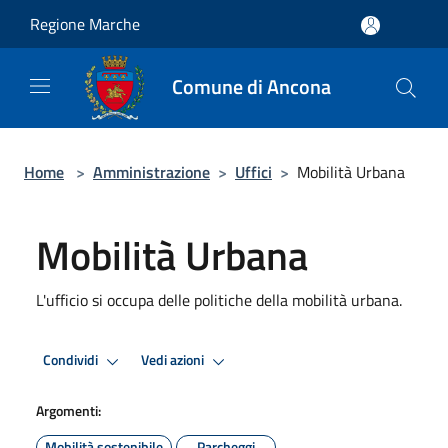
Salta al contenuto principale
Regione Marche
Comune di Ancona
Home
>
Amministrazione
>
Uffici
>
Mobilità Urbana
Mobilità Urbana
L'ufficio si occupa delle politiche della mobilità urbana.
Condividi
Vedi azioni
Argomenti:
Mobilità sostenibile
Parcheggi