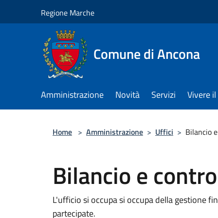
Salta al contenuto principale
Regione Marche
Comune di Ancona
Amministrazione
Novità
Servizi
Vivere 
Home
>
Amministrazione
>
Uffici
>
Bilancio e
Bilancio e contro
L'ufficio si occupa si occupa della gestione f
partecipate.