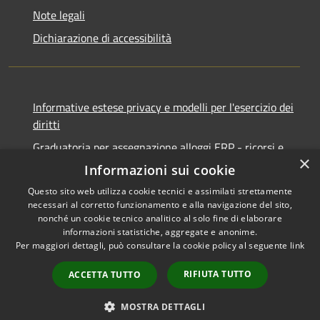
Note legali
Dichiarazione di accessibilità
Informative estese privacy e modelli per l'esercizio dei
diritti
Graduatoria per assegnazione alloggi ERP - ricorsi e
×
notifiche
Informazioni sui cookie
Questo sito web utilizza cookie tecnici e assimilati strettamente
necessari al corretto funzionamento e alla navigazione del sito,
nonché un cookie tecnico analitico al solo fine di elaborare
informazioni statistiche, aggregate e anonime.
RSS
Copyright © 2026 • Comune di
Per maggiori dettagli, può consultare la cookie policy al seguente
link
Accessibilità
Ancona • Powered by
Privacy
Municipium
Accesso
•
RIFIUTA TUTTO
ACCETTA TUTTO
Cookie
redazione
Mappa del sito
MOSTRA DETTAGLI