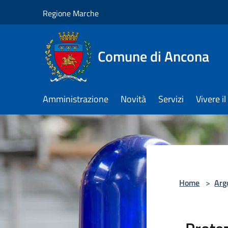
Salta al contenuto principale
Regione Marche
Comune di Ancona
Amministrazione
Novità
Servizi
Vivere 
Home
>
Arg