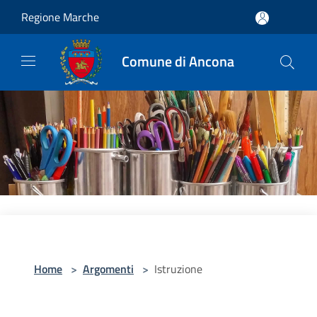
Salta al contenuto principale
Regione Marche
Comune di Ancona
Home
>
Argomenti
>
Istruzione