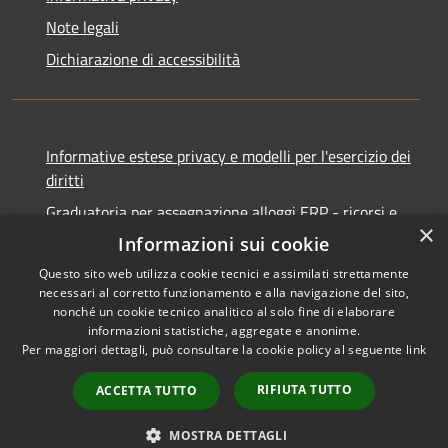
Note legali
Dichiarazione di accessibilità
Informative estese privacy e modelli per l'esercizio dei
diritti
Graduatoria per assegnazione alloggi ERP - ricorsi e
×
notifiche
Informazioni sui cookie
Questo sito web utilizza cookie tecnici e assimilati strettamente
necessari al corretto funzionamento e alla navigazione del sito,
nonché un cookie tecnico analitico al solo fine di elaborare
informazioni statistiche, aggregate e anonime.
RSS
Copyright © 2026 • Comune di
Per maggiori dettagli, può consultare la cookie policy al seguente
link
Accessibilità
Ancona • Powered by
Privacy
Municipium
Accesso
•
RIFIUTA TUTTO
ACCETTA TUTTO
Cookie
redazione
Mappa del sito
MOSTRA DETTAGLI