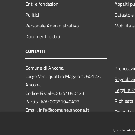
Enti e fondazioni
Appalti pu
Politici
Catasto e
Personale Amministrativo
Mobilità e
Documenti e dati
CONTATTI
Comune di Ancona
Prenotaz
Largo Ventiquattro Maggio 1, 60123,
Segnalazi
Ancona
Leggi le 
Codice Fiscale:00351040423
Richiesta
Partita IVA: 00351040423
Email:
info@comune.ancona.it
Open dat
PEC:
comune.ancona@emarche.it
Numero Verde: 800653413
Questo sito 