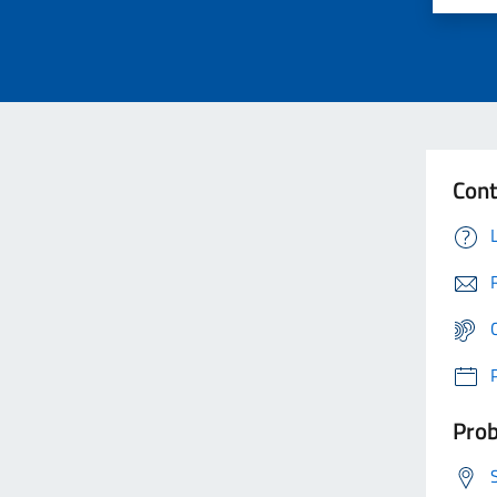
Cont
Prob