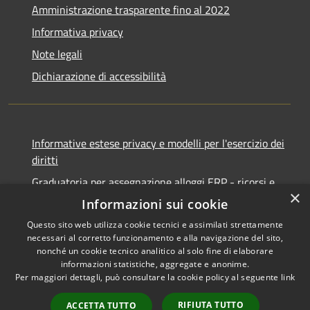
Amministrazione trasparente fino al 2022
Informativa privacy
Note legali
Dichiarazione di accessibilità
Informative estese privacy e modelli per l'esercizio dei
diritti
Graduatoria per assegnazione alloggi ERP - ricorsi e
×
notifiche
Informazioni sui cookie
Questo sito web utilizza cookie tecnici e assimilati strettamente
necessari al corretto funzionamento e alla navigazione del sito,
nonché un cookie tecnico analitico al solo fine di elaborare
informazioni statistiche, aggregate e anonime.
RSS
Copyright © 2026 • Comune di
Per maggiori dettagli, può consultare la cookie policy al seguente
link
Accessibilità
Ancona • Powered by
Privacy
Municipium
Accesso
•
RIFIUTA TUTTO
ACCETTA TUTTO