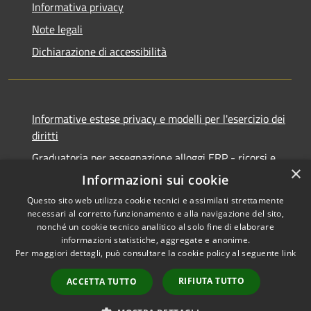
Informativa privacy
Note legali
Dichiarazione di accessibilità
Informative estese privacy e modelli per l'esercizio dei
diritti
Graduatoria per assegnazione alloggi ERP - ricorsi e
×
notifiche
Informazioni sui cookie
Questo sito web utilizza cookie tecnici e assimilati strettamente
necessari al corretto funzionamento e alla navigazione del sito,
nonché un cookie tecnico analitico al solo fine di elaborare
informazioni statistiche, aggregate e anonime.
RSS
Copyright © 2026 • Comune di
Per maggiori dettagli, può consultare la cookie policy al seguente
link
Accessibilità
Ancona • Powered by
Privacy
Municipium
Accesso
•
RIFIUTA TUTTO
ACCETTA TUTTO
Cookie
redazione
Mappa del sito