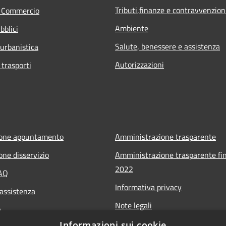
Tributi,finanze e contravvenzion
e Commercio
Ambiente
bblici
Salute, benessere e assistenza
 urbanistica
Autorizzazioni
 trasporti
ione appuntamento
Amministrazione trasparente
one disservizio
Amministrazione trasparente fin
2022
FAQ
Informativa privacy
 assistenza
Note legali
a
Dichiarazione di accessibilità
Informazioni sui cookie