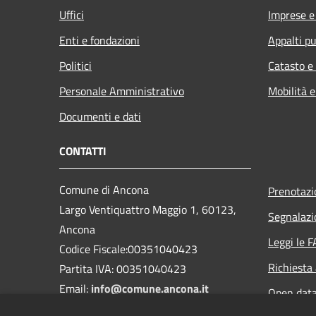
Uffici
Imprese 
Enti e fondazioni
Appalti pu
Politici
Catasto e
Personale Amministrativo
Mobilità e
Documenti e dati
CONTATTI
Comune di Ancona
Prenotaz
Largo Ventiquattro Maggio 1, 60123,
Segnalazi
Ancona
Leggi le 
Codice Fiscale:00351040423
Richiesta
Partita IVA: 00351040423
Email:
info@comune.ancona.it
Open dat
PEC:
comune.ancona@emarche.it