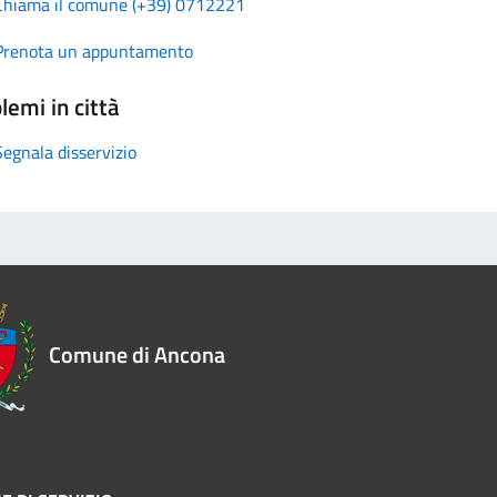
Chiama il comune (+39) 0712221
Prenota un appuntamento
lemi in città
Segnala disservizio
Comune di Ancona