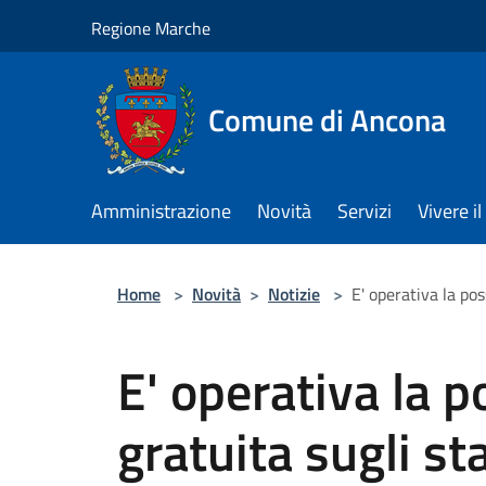
Salta al contenuto principale
Regione Marche
Comune di Ancona
Amministrazione
Novità
Servizi
Vivere 
Home
>
Novità
>
Notizie
>
E' operativa la poss
E' operativa la p
gratuita sugli stal