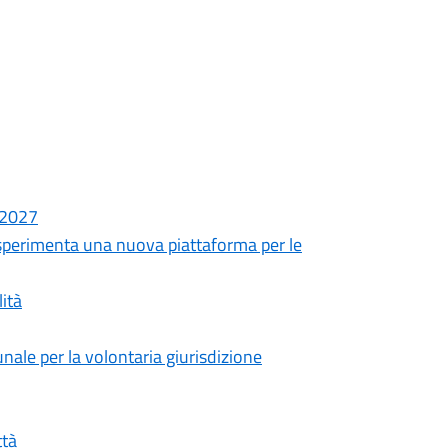
o 2027
sperimenta una nuova piattaforma per le
ità
unale per la volontaria giurisdizione
ttà