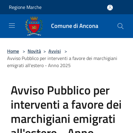
Salta al contenuto principale
Regione Marche
Comune di Ancona
Home
>
Novità
>
Avvisi
>
Avviso Pubblico per interventi a favore dei marchigiani
emigrati all'estero - Anno 2025
Avviso Pubblico per
interventi a favore dei
marchigiani emigrati
all'estero - Anno