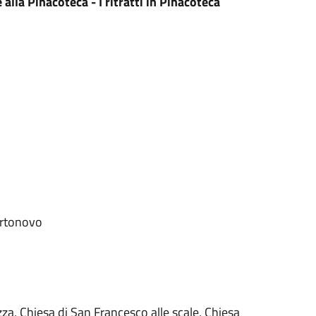
alla Pinacoteca - I ritratti in Pinacoteca
ortonovo
zza, Chiesa di San Francesco alle scale, Chiesa