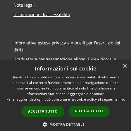
Note legali
Dichiarazione di accessibilità
Informative estese privacy e modelli per l'esercizio dei
diritti
Graduatoria per assegnazione alloggi ERP - ricorsi e
×
notifiche
Informazioni sui cookie
Questo sito web utilizza cookie tecnici e assimilati strettamente
necessari al corretto funzionamento e alla navigazione del sito,
nonché un cookie tecnico analitico al solo fine di elaborare
informazioni statistiche, aggregate e anonime.
RSS
Copyright © 2026 • Comune di
Per maggiori dettagli, può consultare la cookie policy al seguente
link
Accessibilità
Ancona • Powered by
Privacy
Municipium
Accesso
•
RIFIUTA TUTTO
ACCETTA TUTTO
Cookie
redazione
Mappa del sito
MOSTRA DETTAGLI