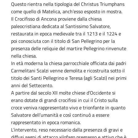
Questo rientra nella tipologia del Christus Triumphans
come quello di Matelica, anch’esso esposto in mostra.
Il Crocifisso di Ancona proviene dalla chiesa
paleocristiana dedicata al Santissimo Salvatore,
restaurata in epoca medievale tra il 1213 e il 1224 e
poi conosciuta con il titolo di San Pellegrino per la
presenza delle reliquie del martire Pellegrino rinvenute
nella chiesa.
In età moderna la chiesa parrocchiale officiata dai padri
Carmelitani Scalzi venne demolita e ricostruita sotto il
titolo dei Santi Pellegrino e Teresa (agli Scalzi) nei primi
anni del Settecento.
A partire dal secolo XII molte chiese d’Occidente si
erano dotate di grandi crocifissi in cui il Cristo sulla
croce veniva rappresentato vivo e trionfante in quanto
Salvatore dell’umanità e così continuò a essere
rappresentato in epoca romanica.
L’intervento, reso necessario dalla presenza di gravi e
diffusi segni di attacco xilofago pregresso e attivo che è