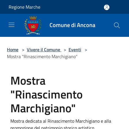
Salta al contenuto principale
Regione Marche
Comune di Ancona
Home
>
Vivere il Comune
>
Eventi
>
Mostra "Rinascimento Marchigiano"
Mostra
"Rinascimento
Marchigiano"
Mostra dedicata al Rinascimento Marchigiano e alla
promozione del patrimonio storico artistico