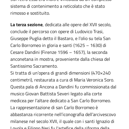
sistema di contenimento a reticolato che è stato
rimosso e sostituito.
La terza sezione
, dedicata alle opere del XVII secolo,
conclude il percorso con opere di Ludovico Trasi,
Giuseppe Puglia detto il Bastaro, e l’olio su tela San
Carlo Borromeo in gloria e santi (1625 – 1630) di
Cesare Dandini (Firenze 1596 – 1657), la seconda
anconetana in mostra, proveniente dalla chiesa del
Santissimo Sacramento.
Si tratta di un’opera di grandi dimensioni (470×240
centimetri), restaurata a cura di Maria Veronica Soro.
Questa pala di Ancona a Dandini fu commissionata dal
musico Giovan Battista Severi legato alla corte
medicea per l’altare dedicato a San Carlo Borromeo.
La rappresentazione di san Carlo Borromeo è
abbastanza ricorrente nell’iconografia dell’arcivescovo
milanese nel secolo XVII, il quale con i santi Ignazio di
Loyola e Filippo Neri fu l’artefice della riforma della