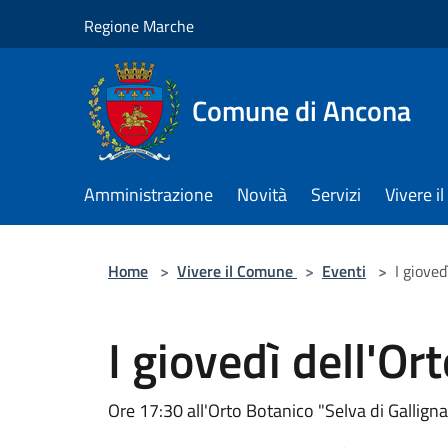
Salta al contenuto principale
Regione Marche
Comune di Ancona
Amministrazione
Novità
Servizi
Vivere 
Home
>
Vivere il Comune
>
Eventi
>
I giove
I giovedì dell'O
Ore 17:30 all'Orto Botanico "Selva di Gallign