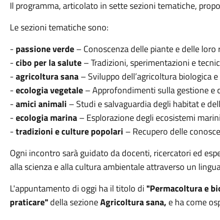
Il programma, articolato in sette sezioni tematiche, propo
Le sezioni tematiche sono:
-
passione verde
– Conoscenza delle piante e delle loro 
-
cibo per la salute
– Tradizioni, sperimentazioni e tecnich
-
agricoltura sana
– Sviluppo dell’agricoltura biologica e 
-
ecologia vegetale
– Approfondimenti sulla gestione e c
-
amici animali
– Studi e salvaguardia degli habitat e dell
-
ecologia marina
– Esplorazione degli ecosistemi marin
-
tradizioni e culture popolari
– Recupero delle conoscen
Ogni incontro sarà guidato da docenti, ricercatori ed espert
alla scienza e alla cultura ambientale attraverso un lingu
L'appuntamento di oggi ha il titolo di
"Permacoltura e bio
praticare"
della sezione
Agricoltura sana
,
e ha come os